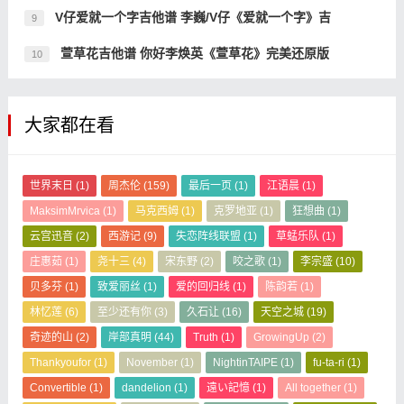
V仔爱就一个字吉他谱 李巍/V仔《爱就一个字》吉
9
萱草花吉他谱 你好李焕英《萱草花》完美还原版
10
大家都在看
世界末日
(1)
周杰伦
(159)
最后一页
(1)
江语晨
(1)
MaksimMrvica
(1)
马克西姆
(1)
克罗地亚
(1)
狂想曲
(1)
云宫迅音
(2)
西游记
(9)
失恋阵线联盟
(1)
草蜢乐队
(1)
庄惠茹
(1)
尧十三
(4)
宋东野
(2)
咬之歌
(1)
李宗盛
(10)
贝多芬
(1)
致爱丽丝
(1)
爱的回归线
(1)
陈韵若
(1)
林忆莲
(6)
至少还有你
(3)
久石让
(16)
天空之城
(19)
奇迹的山
(2)
岸部真明
(44)
Truth
(1)
GrowingUp
(2)
Thankyoufor
(1)
November
(1)
NightinTAIPE
(1)
fu-ta-ri
(1)
Convertible
(1)
dandelion
(1)
遠い記憶
(1)
All together
(1)