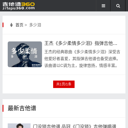
首页
> 多少泪
王杰《多少柔情多少泪》指弹吉他谱 独奏谱 六线谱
王杰的经典歌曲《多少柔情多少泪》深受吉
他爱好者喜爱，其指弹吉他谱也备受追捧。
该曲谱以C调为主，旋律悠扬，情感丰富。
包括和弦、前奏、间奏等部分，适合吉他爱
好者练习和演 ...
共1页/1条
最新吉他谱
门没锁吉他谱 品冠《门没锁》吉他弹唱谱