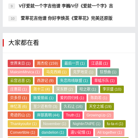
V仔爱就一个字吉他谱 李巍/V仔《爱就一个字》吉
9
萱草花吉他谱 你好李焕英《萱草花》完美还原版
10
大家都在看
世界末日
(1)
周杰伦
(159)
最后一页
(1)
江语晨
(1)
MaksimMrvica
(1)
马克西姆
(1)
克罗地亚
(1)
狂想曲
(1)
云宫迅音
(2)
西游记
(9)
失恋阵线联盟
(1)
草蜢乐队
(1)
庄惠茹
(1)
尧十三
(4)
宋东野
(2)
咬之歌
(1)
李宗盛
(10)
贝多芬
(1)
致爱丽丝
(1)
爱的回归线
(1)
陈韵若
(1)
林忆莲
(6)
至少还有你
(3)
久石让
(16)
天空之城
(19)
奇迹的山
(2)
岸部真明
(44)
Truth
(1)
GrowingUp
(2)
Thankyoufor
(1)
November
(1)
NightinTAIPE
(1)
fu-ta-ri
(1)
Convertible
(1)
dandelion
(1)
遠い記憶
(1)
All together
(1)