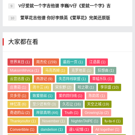
V仔爱就一个字吉他谱 李巍/V仔《爱就一个字》吉
9
萱草花吉他谱 你好李焕英《萱草花》完美还原版
10
大家都在看
世界末日
(1)
周杰伦
(159)
最后一页
(1)
江语晨
(1)
MaksimMrvica
(1)
马克西姆
(1)
克罗地亚
(1)
狂想曲
(1)
云宫迅音
(2)
西游记
(9)
失恋阵线联盟
(1)
草蜢乐队
(1)
庄惠茹
(1)
尧十三
(4)
宋东野
(2)
咬之歌
(1)
李宗盛
(10)
贝多芬
(1)
致爱丽丝
(1)
爱的回归线
(1)
陈韵若
(1)
林忆莲
(6)
至少还有你
(3)
久石让
(16)
天空之城
(19)
奇迹的山
(2)
岸部真明
(44)
Truth
(1)
GrowingUp
(2)
Thankyoufor
(1)
November
(1)
NightinTAIPE
(1)
fu-ta-ri
(1)
Convertible
(1)
dandelion
(1)
遠い記憶
(1)
All together
(1)