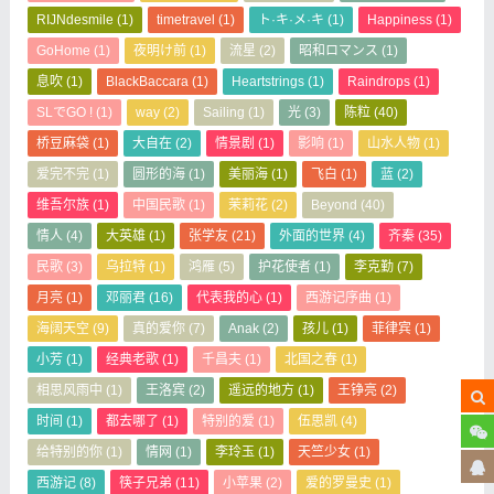
RIJNdesmile
(1)
timetravel
(1)
ト·キ·メ·キ
(1)
Happiness
(1)
GoHome
(1)
夜明け前
(1)
流星
(2)
昭和ロマンス
(1)
息吹
(1)
BlackBaccara
(1)
Heartstrings
(1)
Raindrops
(1)
SLでGO !
(1)
way
(2)
Sailing
(1)
光
(3)
陈粒
(40)
桥豆麻袋
(1)
大自在
(2)
情景剧
(1)
影响
(1)
山水人物
(1)
爱完不完
(1)
圆形的海
(1)
美丽海
(1)
飞白
(1)
蓝
(2)
维吾尔族
(1)
中国民歌
(1)
茉莉花
(2)
Beyond
(40)
情人
(4)
大英雄
(1)
张学友
(21)
外面的世界
(4)
齐秦
(35)
民歌
(3)
乌拉特
(1)
鸿雁
(5)
护花使者
(1)
李克勤
(7)
月亮
(1)
邓丽君
(16)
代表我的心
(1)
西游记序曲
(1)
海阔天空
(9)
真的爱你
(7)
Anak
(2)
孩儿
(1)
菲律宾
(1)
小芳
(1)
经典老歌
(1)
千昌夫
(1)
北国之春
(1)
相思风雨中
(1)
王洛宾
(2)
遥远的地方
(1)
王铮亮
(2)
时间
(1)
都去哪了
(1)
特别的爱
(1)
伍思凯
(4)
给特别的你
(1)
情网
(1)
李玲玉
(1)
天竺少女
(1)
西游记
(8)
筷子兄弟
(11)
小苹果
(2)
爱的罗曼史
(1)