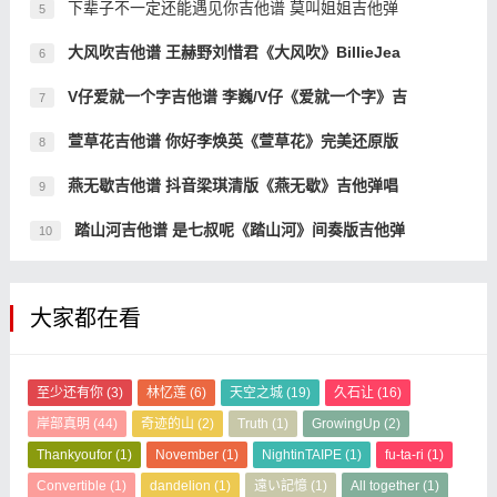
下辈子不一定还能遇见你吉他谱 莫叫姐姐吉他弹
5
大风吹吉他谱 王赫野刘惜君《大风吹》BillieJea
6
V仔爱就一个字吉他谱 李巍/V仔《爱就一个字》吉
7
萱草花吉他谱 你好李焕英《萱草花》完美还原版
8
燕无歇吉他谱 抖音梁琪清版《燕无歇》吉他弹唱
9
踏山河吉他谱 是七叔呢《踏山河》间奏版吉他弹
10
大家都在看
至少还有你
(3)
林忆莲
(6)
天空之城
(19)
久石让
(16)
岸部真明
(44)
奇迹的山
(2)
Truth
(1)
GrowingUp
(2)
Thankyoufor
(1)
November
(1)
NightinTAIPE
(1)
fu-ta-ri
(1)
Convertible
(1)
dandelion
(1)
遠い記憶
(1)
All together
(1)